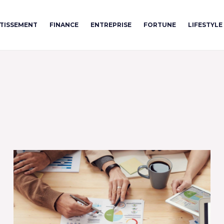
STISSEMENT
FINANCE
ENTREPRISE
FORTUNE
LIFESTYLE
Page
Page
Page
Page
Page
Page
Page
Page
Page
Page
Page
Page