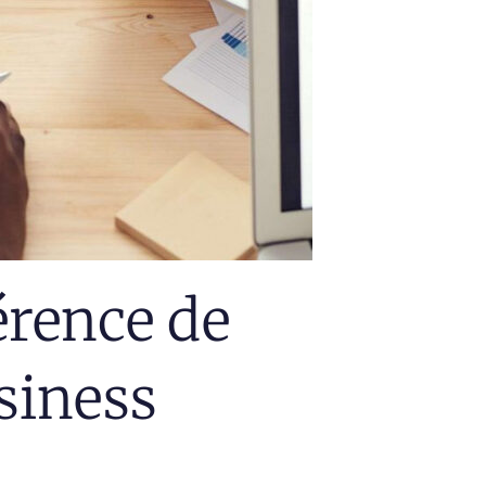
érence de
usiness