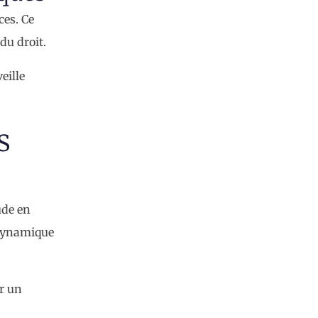
ces. Ce
du droit.
eille
s
ude en
 dynamique
ur un