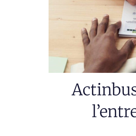
Actinbus
l’entr