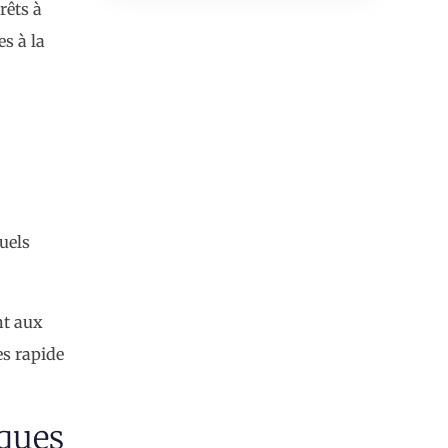
rêts à
es à la
uels
nt aux
s rapide
iques