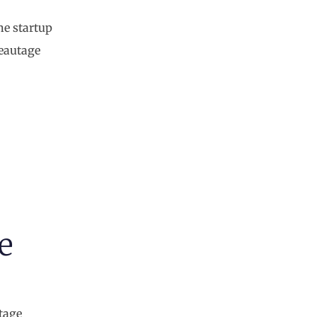
ne startup
seautage
e
otage