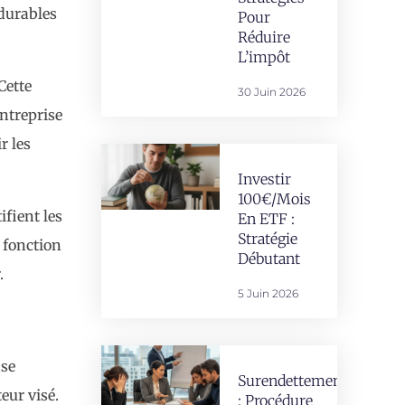
 durables
Pour
Réduire
L’impôt
Cette
30 Juin 2026
entreprise
r les
Investir
100€/mois
fient les
En ETF :
Stratégie
 fonction
Débutant
.
5 Juin 2026
ase
Surendettement
eur visé.
: Procédure