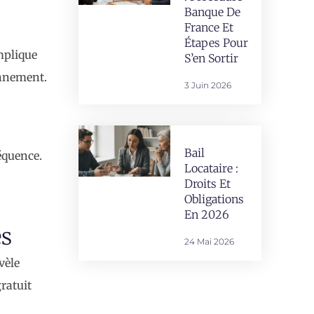
Banque De
France Et
Étapes Pour
mplique
S’en Sortir
ionnement.
3 Juin 2026
Bail
équence.
Locataire :
Droits Et
Obligations
En 2026
es
24 Mai 2026
vèle
gratuit