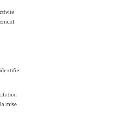
ctivité
ppement
identifie
titution
 la mise