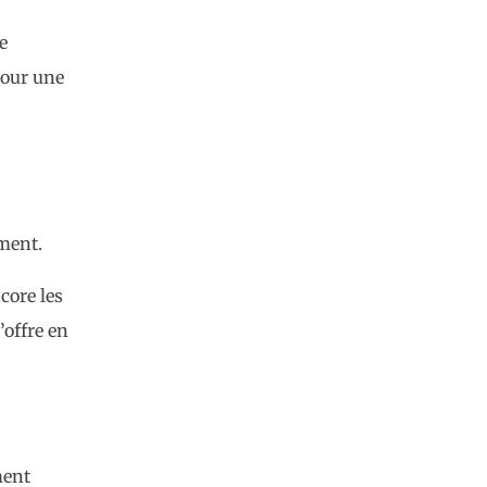
e
 pour une
ment.
core les
’offre en
ment