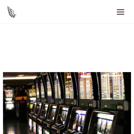
Aller
MAI
au
contenu
MEN