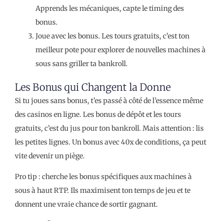
Apprends les mécaniques, capte le timing des
bonus.
Joue avec les bonus. Les tours gratuits, c’est ton
meilleur pote pour explorer de nouvelles machines à
sous sans griller ta bankroll.
Les Bonus qui Changent la Donne
Si tu joues sans bonus, t’es passé à côté de l’essence même
des casinos en ligne. Les bonus de dépôt et les tours
gratuits, c’est du jus pour ton bankroll. Mais attention : lis
les petites lignes. Un bonus avec 40x de conditions, ça peut
vite devenir un piège.
Pro tip : cherche les bonus spécifiques aux machines à
sous à haut RTP. Ils maximisent ton temps de jeu et te
donnent une vraie chance de sortir gagnant.