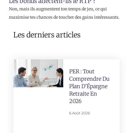
Les bonus affectent-ils le RTP ?
Non, mais ils augmentent ton temps de jeu, ce qui
maximise tes chances de toucher des gains intéressants.
Les derniers articles
PER : Tout
Comprendre Du
Plan D’Épargne
Retraite En
2026
6 Août 2026