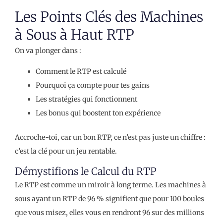
Les Points Clés des Machines
à Sous à Haut RTP
On va plonger dans :
Comment le RTP est calculé
Pourquoi ça compte pour tes gains
Les stratégies qui fonctionnent
Les bonus qui boostent ton expérience
Accroche-toi, car un bon RTP, ce n’est pas juste un chiffre :
c’est la clé pour un jeu rentable.
Démystifions le Calcul du RTP
Le RTP est comme un miroir à long terme. Les machines à
sous ayant un RTP de 96 % signifient que pour 100 boules
que vous misez, elles vous en rendront 96 sur des millions