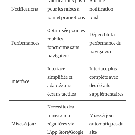
Notifications push
Aucune
Notifications
pour les mises à
notification
jour et promotions
push
Optimisée pour les
Dépend de la
mobiles,
Performances
performance du
fonctionne sans
navigateur
navigateur
Interface
Interface plus
simplifiée et
complète avec
Interface
adaptée aux
des détails
écrans tactiles
supplémentaires
Nécessite des
mises à jour
Mises à jour
Mises à jour
régulières via
automatiques du
l’App Store/Google
site