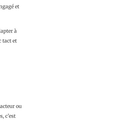
ngagé et
dapter à
 tact et
 acteur ou
s, c’est