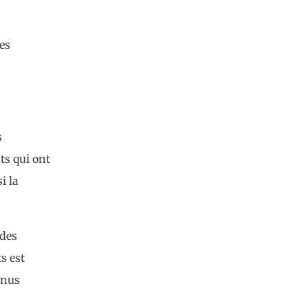
es
s
ts qui ont
i la
 des
s est
onus