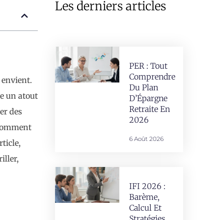
Les derniers articles
PER : Tout
Comprendre
 envient.
Du Plan
re un atout
D’Épargne
Retraite En
éer des
2026
r comment
6 Août 2026
ticle,
ller,
IFI 2026 :
Barème,
Calcul Et
Stratégies