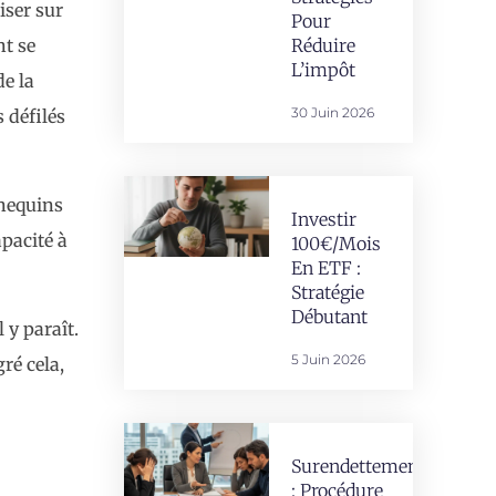
iser sur
Pour
nt se
Réduire
L’impôt
e la
30 Juin 2026
 défilés
nnequins
Investir
apacité à
100€/mois
En ETF :
Stratégie
Débutant
 y paraît.
5 Juin 2026
ré cela,
Surendettement
: Procédure