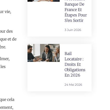
Banque De
France Et
r vie,
Étapes Pour
S’en Sortir
3 Juin 2026
our des
ique et de
ère.
Bail
ilmer,
Locataire :
Droits Et
 les
Obligations
En 2026
24 Mai 2026
que cela
ssement,