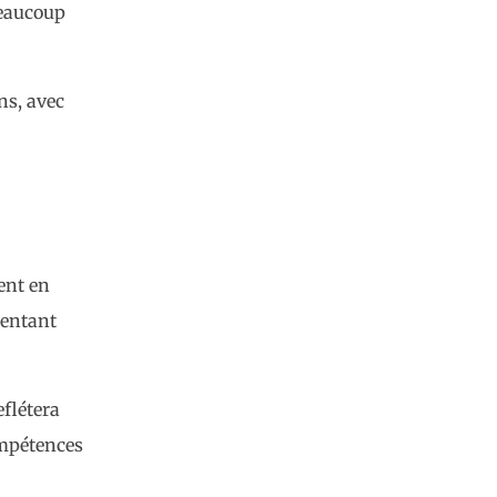
 Beaucoup
ns, avec
ent en
sentant
eflétera
ompétences