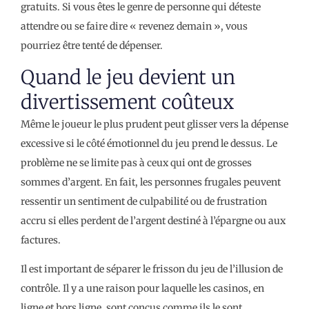
gratuits. Si vous êtes le genre de personne qui déteste
attendre ou se faire dire « revenez demain », vous
pourriez être tenté de dépenser.
Quand le jeu devient un
divertissement coûteux
Même le joueur le plus prudent peut glisser vers la dépense
excessive si le côté émotionnel du jeu prend le dessus. Le
problème ne se limite pas à ceux qui ont de grosses
sommes d’argent. En fait, les personnes frugales peuvent
ressentir un sentiment de culpabilité ou de frustration
accru si elles perdent de l’argent destiné à l’épargne ou aux
factures.
Il est important de séparer le frisson du jeu de l’illusion de
contrôle. Il y a une raison pour laquelle les casinos, en
ligne et hors ligne, sont conçus comme ils le sont.