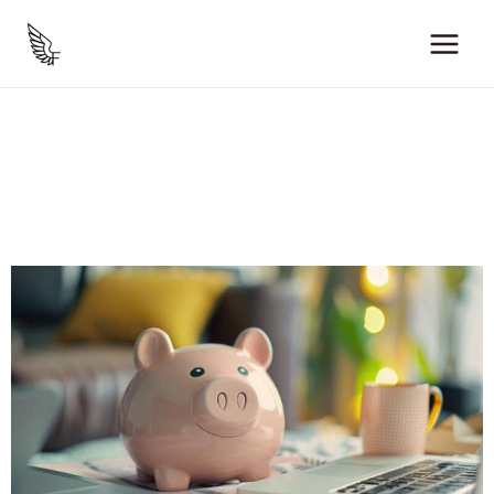
Aller
MAI
au
contenu
MEN