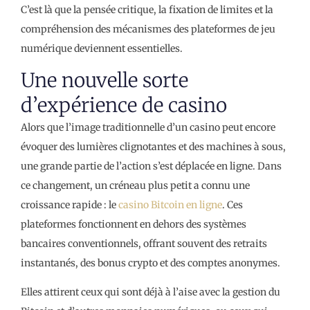
C’est là que la pensée critique, la fixation de limites et la
compréhension des mécanismes des plateformes de jeu
numérique deviennent essentielles.
Une nouvelle sorte
d’expérience de casino
Alors que l’image traditionnelle d’un casino peut encore
évoquer des lumières clignotantes et des machines à sous,
une grande partie de l’action s’est déplacée en ligne. Dans
ce changement, un créneau plus petit a connu une
croissance rapide : le
casino Bitcoin en ligne
. Ces
plateformes fonctionnent en dehors des systèmes
bancaires conventionnels, offrant souvent des retraits
instantanés, des bonus crypto et des comptes anonymes.
Elles attirent ceux qui sont déjà à l’aise avec la gestion du