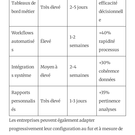
Tableaux de
efficacité
Très élevé
2-5 jours
bord métier
décisionnell
e
Workflows
+40%
1-2
automatisé
Élevé
rapidité
semaines
s
processus
+30%
Intégration
Moyen à
2-4
cohérence
s système
élevé
semaines
données
Rapports
+35%
personnalis
Très élevé
1-3 jours
pertinence
és
analyses
Les entreprises peuvent également adapter
progressivement leur configuration au fur et à mesure de