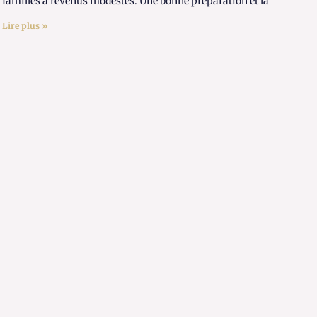
familles à revenus modestes. Une bonne préparation et la
Lire plus »