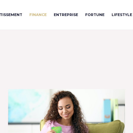
STISSEMENT
FINANCE
ENTREPRISE
FORTUNE
LIFESTYLE
Page
Page
Page
Page
Page
Page